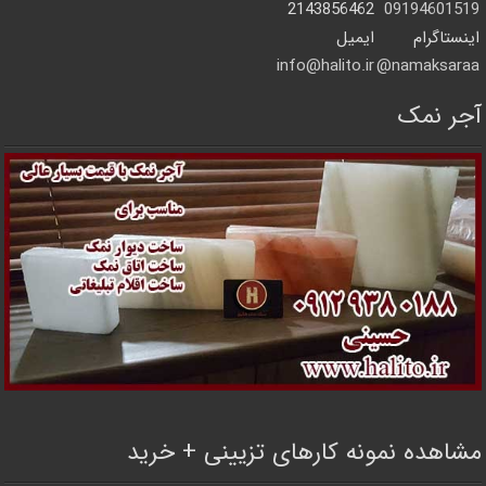
2143856462
09194601519
اینستاگرام
ایمیل
info@halito.ir
namaksaraa@
آجر نمک
مشاهده نمونه کارهای تزیینی + خرید