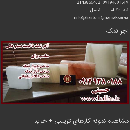
2143856462
09194601519
اینستاگرام
ایمیل
info@halito.ir
namaksaraa@
آجر نمک
مشاهده نمونه کارهای تزیینی + خرید