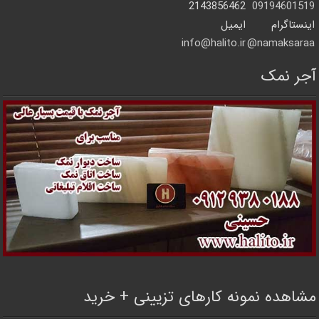
2143856462
09194601519
اینستاگرام
ایمیل
info@halito.ir
namaksaraa@
آجر نمک
مشاهده نمونه کارهای تزیینی + خرید