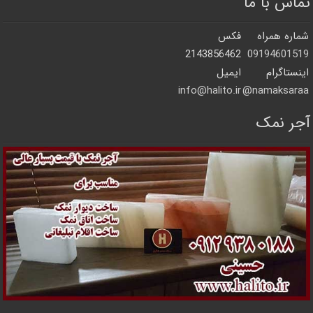
تماس با ما
شماره همراه
فکس
2143856462
09194601519
اینستاگرام
ایمیل
info@halito.ir
namaksaraa@
آجر نمک