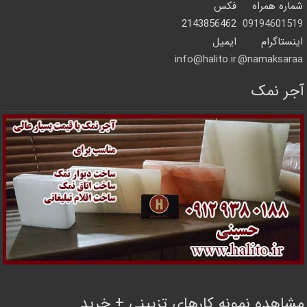
شماره همراه
فکس
2143856462
09194601519
اینستاگرام
ایمیل
info@halito.ir
namaksaraa@
آجر نمک
مشاهده نمونه کارهای تزیینی + خرید