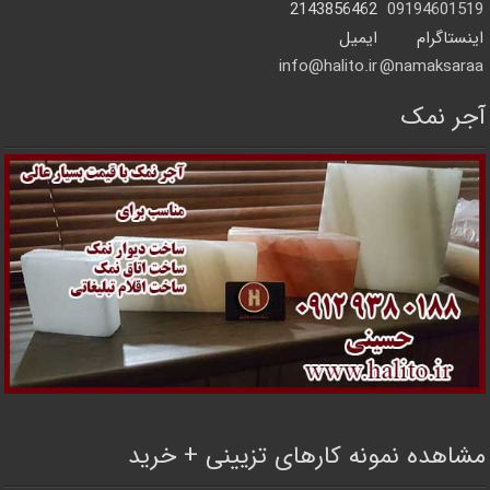
2143856462
09194601519
اینستاگرام
ایمیل
info@halito.ir
namaksaraa@
آجر نمک
مشاهده نمونه کارهای تزیینی + خرید