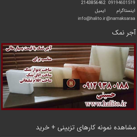
2143856462
09194601519
اینستاگرام
ایمیل
info@halito.ir
namaksaraa@
آجر نمک
مشاهده نمونه کارهای تزیینی + خرید