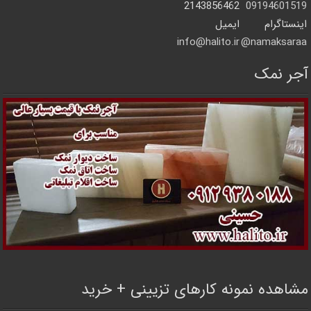
2143856462
09194601519
اینستاگرام
ایمیل
info@halito.ir
namaksaraa@
آجر نمک
مشاهده نمونه کارهای تزیینی + خرید