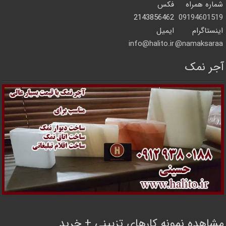
شماره همراه
فکس
2143856462
09194601519
اینستاگرام
ایمیل
info@halito.ir
namaksaraa@
آجر نمک
مشاهده نمونه کارهای تزیینی + خرید