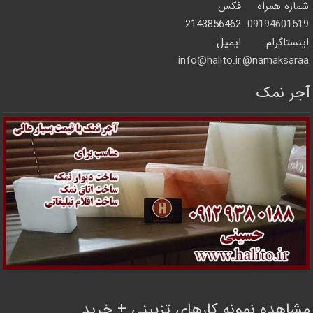
شماره همراه
فکس
2143856462
09194601519
اینستاگرام
ایمیل
info@halito.ir
namaksaraa@
آجر نمک
مشاهده نمونه کارهای تزیینی + خرید