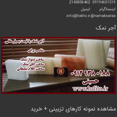
2143856462
09194601519
اینستاگرام
ایمیل
info@halito.ir
namaksaraa@
آجر نمک
مشاهده نمونه کارهای تزیینی + خرید