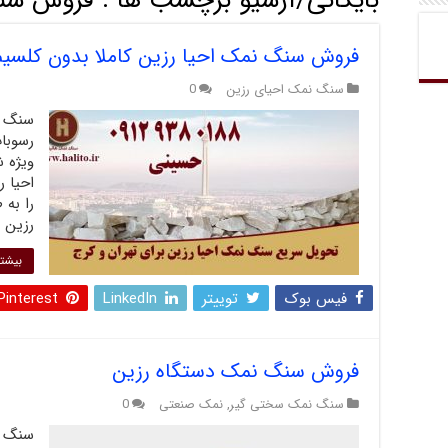
بایگانی/آرشیو برچسب ها :
فروش سن
فروش سنگ نمک احیا رزین کاملا بدون کلسیم 
سنگ نمک احیای رزین
0
سنگ ن
رسوبات
ویژه 
احیا ر
را به 
رزین 
بیشتر
فیس بوک
توییتر
LinkedIn
Pinterest
فروش سنگ نمک دستگاه رزین
سنگ نمک سختی گیر
,
نمک صنعتی
0
سنگ ن