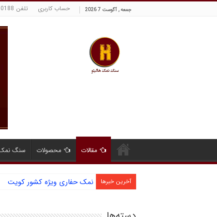
حساب کاربری
تلفن 09129380188 حسینی
جمعه , آگوست 7 2026
مقالات
محصولات
سنگ نمک 
نمک حفاری ویژه کشور کویت
آخرین خبرها
دسته‌ها