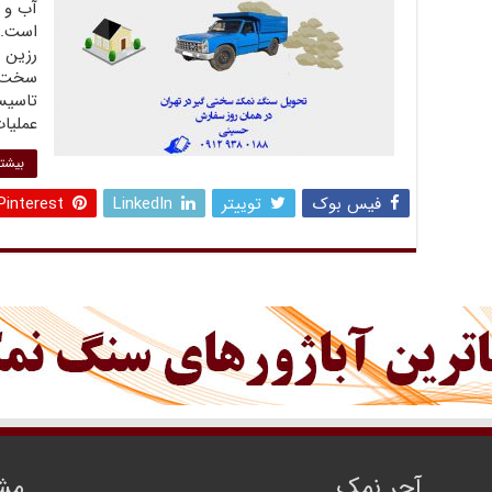
آب و 
است. 
رزین 
سخت ه
تاسیس
عملیا
بیشتر
فیس بوک
توییتر
LinkedIn
Pinterest
آجر نمک
مشا