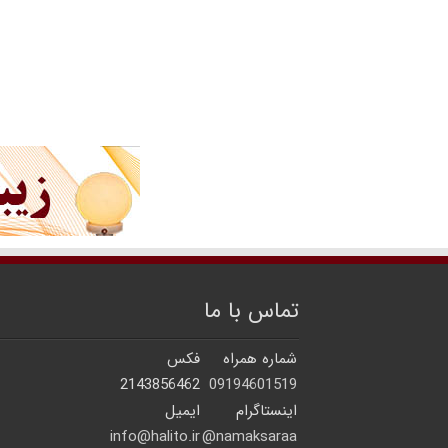
تماس با ما
شماره همراه
فکس
2143856462
09194601519
اینستاگرام
ایمیل
info@halito.ir
namaksaraa@