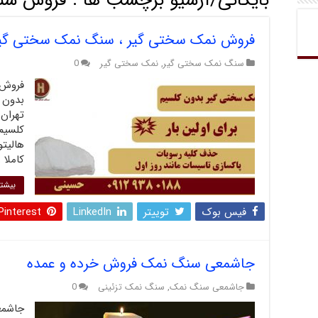
بایگانی/آرشیو برچسب ها :
فروش سن
فروش نمک سختی گیر ، سنگ نمک سختی گیر 
سنگ نمک سختی گیر
,
نمک سختی گیر
0
فروش 
بدون 
تهران
کلسیم
هالیت
کاملا 
بیشتر
فیس بوک
توییتر
LinkedIn
Pinterest
جاشمعی سنگ نمک فروش خرده و عمده
جاشمعی سنگ نمک
,
سنگ نمک تزئینی
0
جاشمع