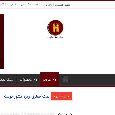
حساب کاربری
تلفن 09129380188 حسینی
شنبه , آگوست 8 2026
مقالات
محصولات
سنگ نمک 
نمک حفاری ویژه کشور کویت
آخرین خبرها
دسته‌ها