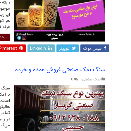
، بته
موجود
ایران
هر کجا
غرفه 
بیشتر
فیس بوک
توییتر
LinkedIn
Pinterest
سنگ نمک صنعتی فروش عمده و خرده
نمک صنعتی
0
سنگ ن
با ام
است. 
هالیتو
تمامی 
در زمی
می‌گیر