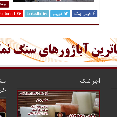
بیشتر
فیس بوک
توییتر
LinkedIn
Pinterest
آجر نمک
مشا
خر