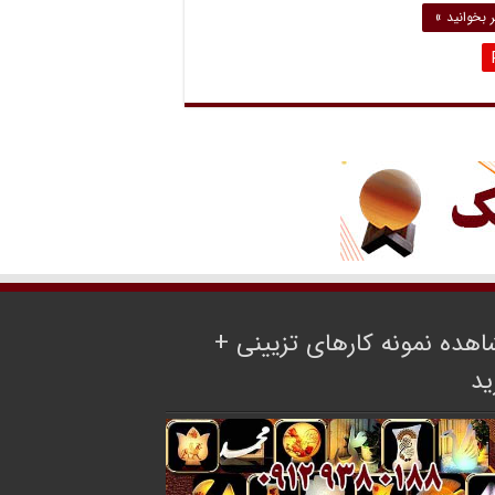
 بخوانید »
هده نمونه کارهای تزیینی +
ید