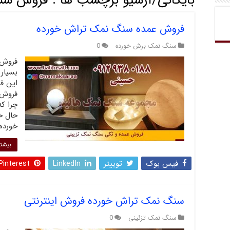
بایگانی/آرشیو برچسب ها :
فروش سن
فروش عمده سنگ نمک تراش خورده
سنگ نمک برش خورده
0
فروش 
بسیار
این ف
فروش‌
چرا که
حال خ
خورده 
بیشتر
فیس بوک
توییتر
LinkedIn
Pinterest
سنگ نمک تراش خورده فروش اینترنتی
سنگ نمک تزئینی
0