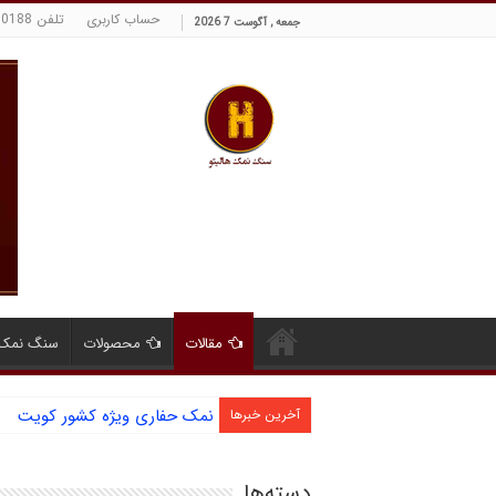
حساب کاربری
تلفن 09129380188 حسینی
جمعه , آگوست 7 2026
مقالات
محصولات
سنگ نمک 
نمک حفاری ویژه کشور کویت
آخرین خبرها
دسته‌ها