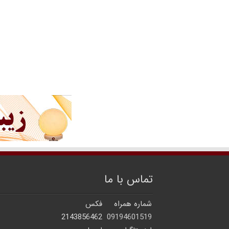
تماس با ما
شماره همراه
فکس
2143856462
09194601519