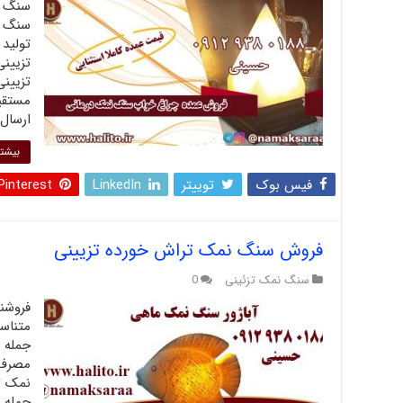
تزیین
مستقیم
ارسال 
بیشتر
فیس بوک
توییتر
LinkedIn
Pinterest
فروش سنگ نمک تراش خورده تزیینی
سنگ نمک تزئینی
0
فروشن
متناسب
جمله 
مصرف ک
نمک ت
جمله 