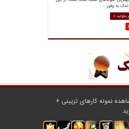
مک به وفور …
 بخوانید »
هده نمونه کارهای تزیینی +
ید