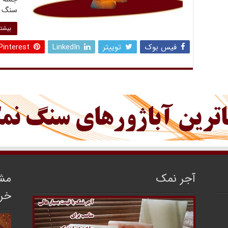
سنگ ن
بیشتر
فیس بوک
توییتر
LinkedIn
Pinterest
آجر نمک
مشا
خر