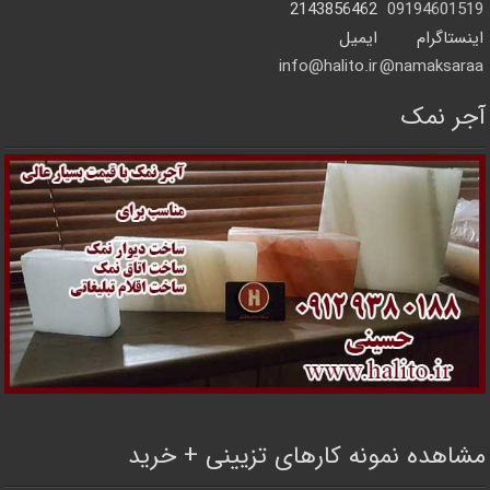
2143856462
09194601519
اینستاگرام
ایمیل
info@halito.ir
namaksaraa@
آجر نمک
مشاهده نمونه کارهای تزیینی + خرید