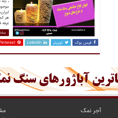
، بته
موجود
ایران
هر کجا
غرفه 
بیشتر
فیس بوک
توییتر
LinkedIn
Pinterest
آجر نمک
مشا