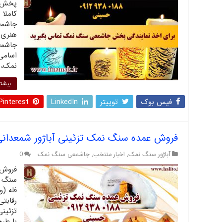
پخش و
کاملا
جاشمع
هنری 
جاشمع
اسامی
نمک، 
بیشتر
فیس بوک
توییتر
LinkedIn
Pinterest
فروش عمده سنگ نمک تزئینی آباژور شمعدانی
آباژور سنگ نمک
,
اخبار منتخب
,
جاشمعی سنگ نمک
0
فروش 
سنگ ن
فله (و
رقابت
تزئین
با طرح