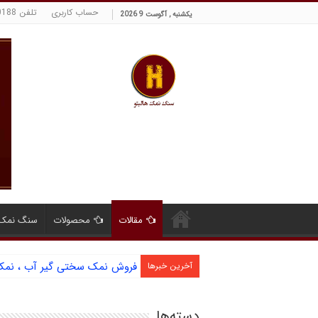
حساب کاربری
تلفن 09129380188 حسینی
یکشنبه , آگوست 9 2026
مقالات
محصولات
سنگ نمک 
فروش نمک سختی گیر آب ، نمک ا
آخرین خبرها
دسته‌ها