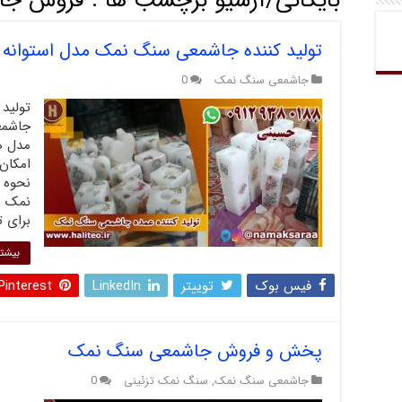
بایگانی/آرشیو برچسب ها :
فروش جا
تولید کننده جاشمعی سنگ نمک مدل استوانه
جاشمعی سنگ نمک
0
تولید
جاشمع
مدل ه
امکان 
نحوه 
نمک م
برای 
بیشتر
فیس بوک
توییتر
LinkedIn
Pinterest
پخش و فروش جاشمعی سنگ نمک
جاشمعی سنگ نمک
,
سنگ نمک تزئینی
0