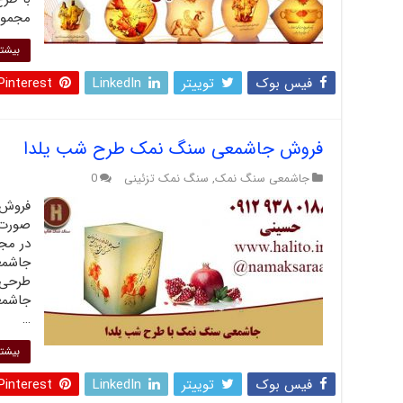
مجموع
بیشتر
فیس بوک
توییتر
LinkedIn
Pinterest
فروش جاشمعی سنگ نمک طرح شب یلدا
جاشمعی سنگ نمک
,
سنگ نمک تزئینی
0
فروش 
صورت ع
در مج
جاشمع
طرحی 
جاشمع
…
بیشتر
فیس بوک
توییتر
LinkedIn
Pinterest