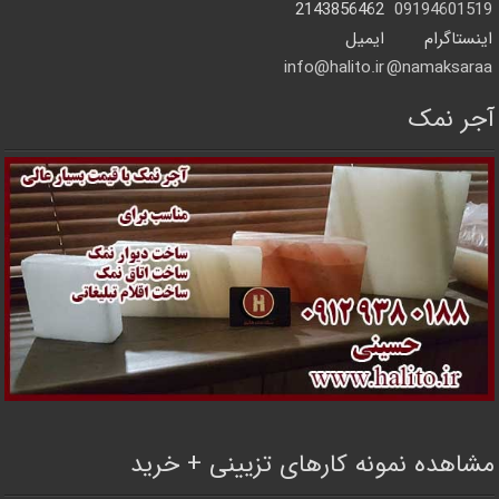
2143856462
09194601519
اینستاگرام
ایمیل
info@halito.ir
namaksaraa@
آجر نمک
مشاهده نمونه کارهای تزیینی + خرید