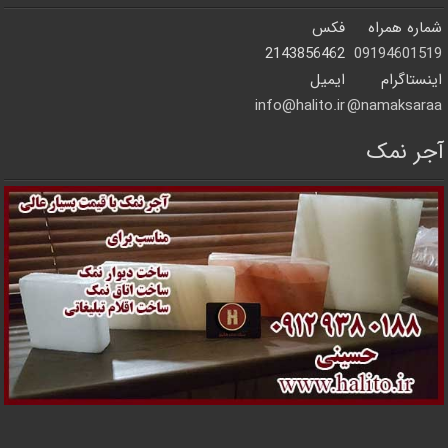
شماره همراه
فکس
2143856462
09194601519
اینستاگرام
ایمیل
info@halito.ir
namaksaraa@
آجر نمک