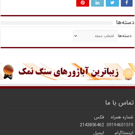
دسته‌ها
دسته‌ها
تماس با ما
شماره همراه
فکس
2143856462
09194601519
اینستاگرام
ایمیل