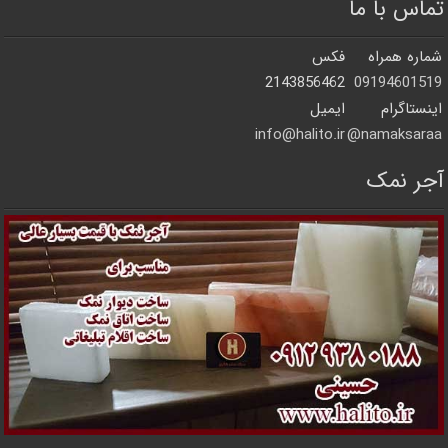
تماس با ما
شماره همراه
فکس
2143856462
09194601519
اینستاگرام
ایمیل
info@halito.ir
namaksaraa@
آجر نمک