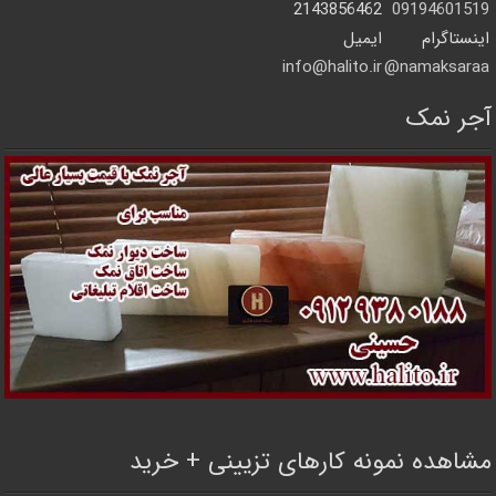
2143856462
09194601519
اینستاگرام
ایمیل
info@halito.ir
namaksaraa@
آجر نمک
مشاهده نمونه کارهای تزیینی + خرید