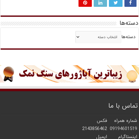
دسته‌ها
دسته‌ها
تماس با ما
شماره همراه
فکس
2143856462
09194601519
اینستاگرام
ایمیل