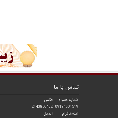
تماس با ما
شماره همراه
فکس
2143856462
09194601519
اینستاگرام
ایمیل