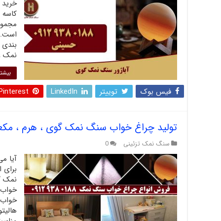
خرید 
کاسه ب
مجموع
است. 
بندی و
نمک عل
بیشتر
فیس بوک
توییتر
LinkedIn
Pinterest
تولید چراغ خواب سنگ نمک گوی ، هرم ، مکع
سنگ نمک تزئینی
0
آیا م
برای 
نمک گ
خواب 
خواب 
هالیتو