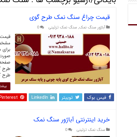
بایگانی/آرشیو برچسب ها :
سنگ نمک
قیمت چراغ سنگ نمک طرح گوی
آباژور سنگ نمک
,
سنگ نمک تزئینی
0
قیمت 
مشخصا
برای 
صورت 
صفحه 
طرح گ
طرح گ
بیشتر
فیس بوک
توییتر
LinkedIn
Pinterest
خرید اینترنتی آباژور سنگ نمک
سنگ نمک تزئینی
0