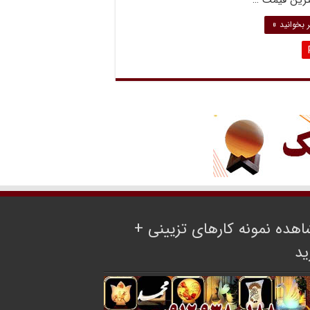
ترین قیمت …
 بخوانید »
هده نمونه کارهای تزیینی +
ید