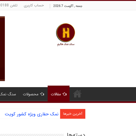
حساب کاربری
تلفن 09129380188 حسینی
جمعه , آگوست 7 2026
مقالات
محصولات
سنگ نمک 
نمک حفاری ویژه کشور کویت
آخرین خبرها
دسته‌ها