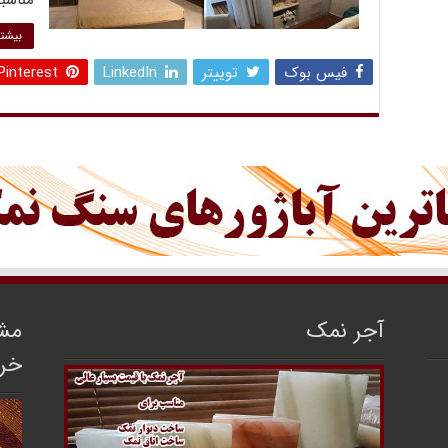
مناسب
بیشتر
فیس بوک
توییتر
LinkedIn
Pinterest
آجر نمک
مشا
خر