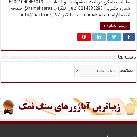
سامانه پيامکي دریافت پیشنهادات و انتقادات : 50001040456019
شماره فکس: 02143852831 کانال تلگرام: namaksaraa@ صفحه
اینستاگرام: namaksaraa یست الکترونیکی: info@halito.ir
بیشتر بخوانید »
دسته‌ها
دسته‌ها