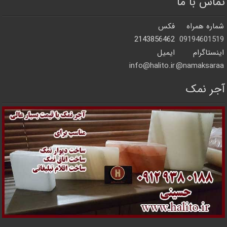
تماس با ما
شماره همراه
فکس
2143856462
09194601519
اینستاگرام
ایمیل
info@halito.ir
namaksaraa@
آجر نمک