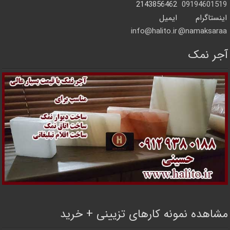
2143856462
09194601519
اینستاگرام
ایمیل
info@halito.ir
namaksaraa@
آجر نمک
مشاهده نمونه کارهای تزیینی + خرید