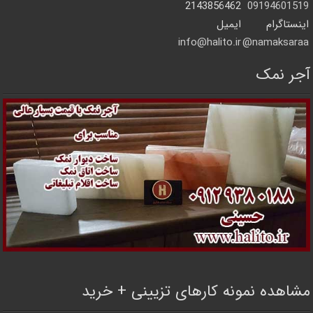
2143856462
09194601519
اینستاگرام
ایمیل
info@halito.ir
namaksaraa@
آجر نمک
مشاهده نمونه کارهای تزیینی + خرید