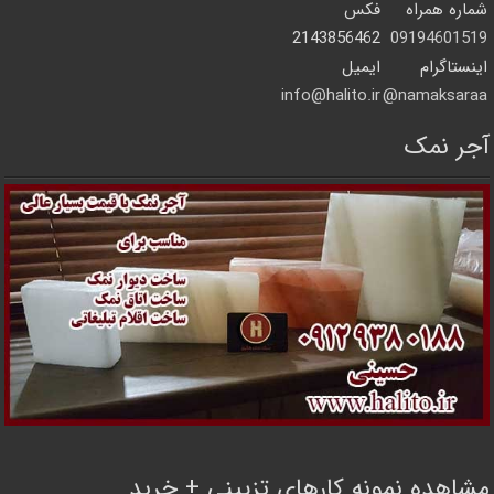
شماره همراه
فکس
2143856462
09194601519
اینستاگرام
ایمیل
info@halito.ir
namaksaraa@
آجر نمک
مشاهده نمونه کارهای تزیینی + خرید