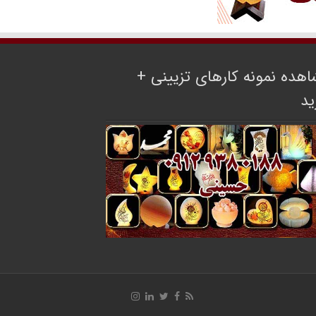
هده نمونه کارهای تزیینی +
ید