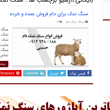
بایگانی/آرشیو برچسب ها :
سنگ نمک 
سنگ نمک برای دام فروش عمده و خرده
سنگ نمک دام
0
سنگ ن
نمک د
نمک می
سایت ا
سنگ نم
تماس 
بیشتر
فیس بوک
توییتر
LinkedIn
Pinterest