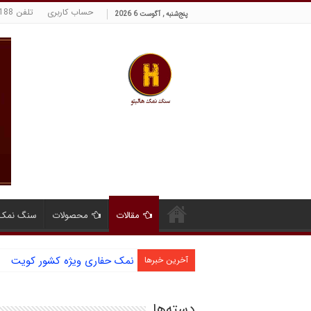
حساب کاربری
تلفن 09129380188 حسینی
پنج‌شنبه , آگوست 6 2026
مقالات
محصولات
سنگ نمک 
نمک حفاری ویژه کشور کویت
آخرین خبرها
دسته‌ها