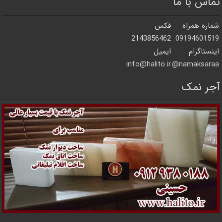
تماس با ما
شماره همراه
فکس
2143856462
09194601519
اینستاگرام
ایمیل
info@halito.ir
namaksaraa@
آجر نمک