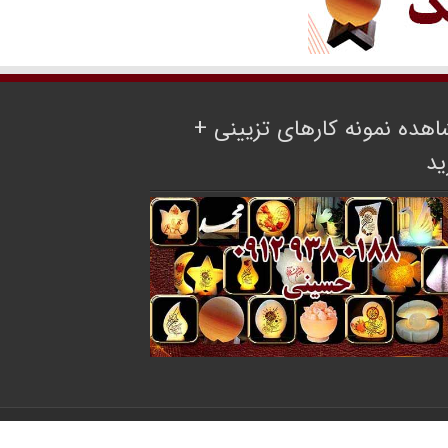
هده نمونه کارهای تزیینی +
ید