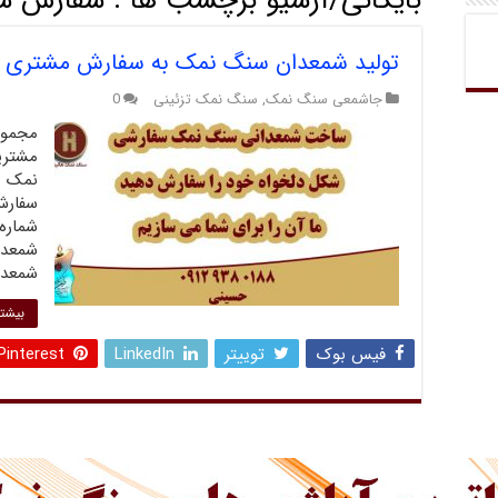
بایگانی/آرشیو برچسب ها :
سفارش ش
تولید شمعدان سنگ نمک به سفارش مشتری
جاشمعی سنگ نمک
,
سنگ نمک تزئینی
0
مجموع
مشتری
نمک با
سفارش
شماره
شمعدا
شمعدا
بیشتر
فیس بوک
توییتر
LinkedIn
Pinterest