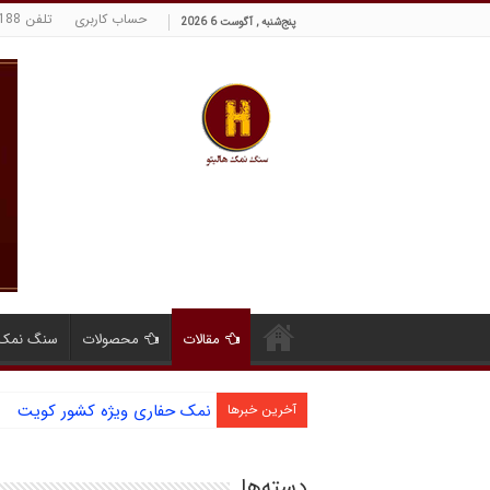
حساب کاربری
تلفن 09129380188 حسینی
پنج‌شنبه , آگوست 6 2026
مقالات
محصولات
سنگ نمک 
نمک حفاری ویژه کشور کویت
آخرین خبرها
دسته‌ها