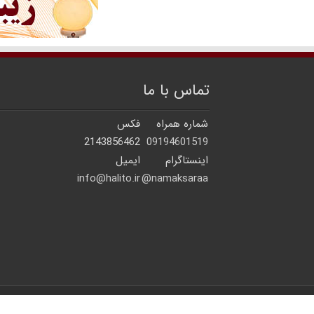
تماس با ما
شماره همراه
فکس
2143856462
09194601519
اینستاگرام
ایمیل
info@halito.ir
namaksaraa@
© 2026 | کلیه حقوق مادی و معنوی برای سایت