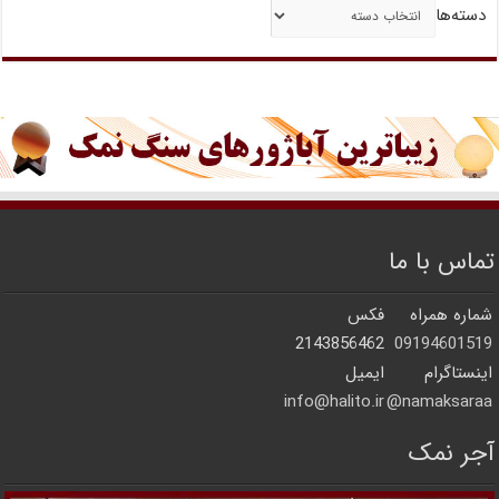
دسته‌ها
تماس با ما
شماره همراه
فکس
2143856462
09194601519
اینستاگرام
ایمیل
info@halito.ir
namaksaraa@
آجر نمک