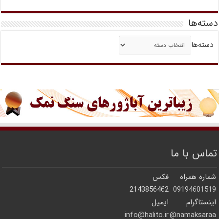
دسته‌ها
دسته‌ها
تماس با ما
شماره همراه
فکس
2143856462
09194601519
اینستاگرام
ایمیل
info@halito.ir
namaksaraa@