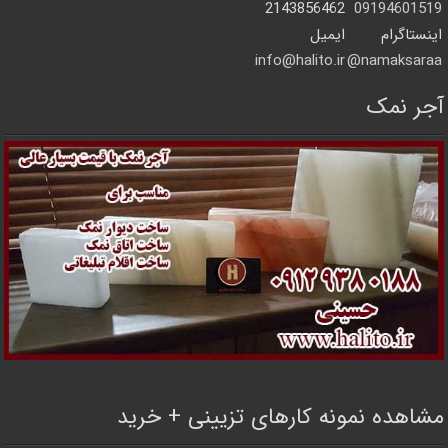
2143856462
09194601519
اینستاگرام
ایمیل
info@halito.ir
namaksaraa@
آجر نمک
مشاهده نمونه کارهای تزیینی + خرید