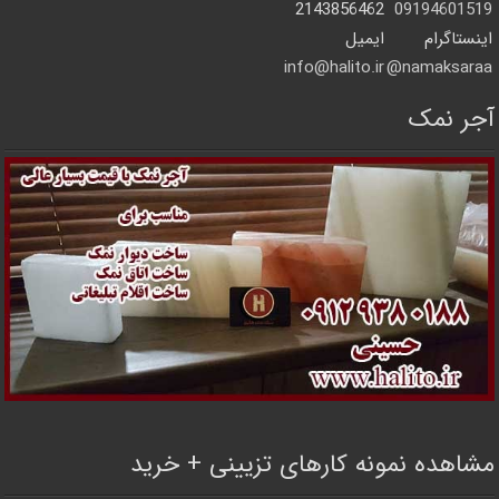
2143856462
09194601519
اینستاگرام
ایمیل
info@halito.ir
namaksaraa@
آجر نمک
مشاهده نمونه کارهای تزیینی + خرید