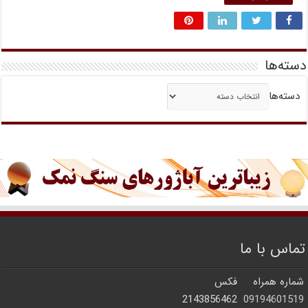
دسته‌ها
دسته‌ها
تماس با ما
شماره همراه
فکس
2143856462
09194601519