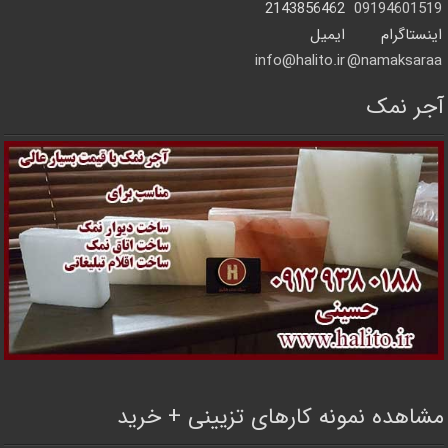
2143856462
09194601519
اینستاگرام
ایمیل
info@halito.ir
namaksaraa@
آجر نمک
مشاهده نمونه کارهای تزیینی + خرید