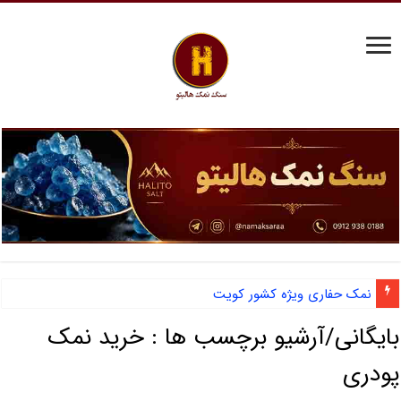
نمک حفاری ویژه کشور کویت
بایگانی/آرشیو برچسب ها :
خرید نمک
پودری