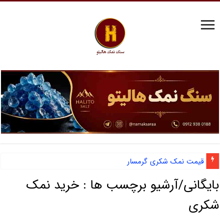
قیمت نمک شکری گرمسار
بایگانی/آرشیو برچسب ها :
خرید نمک
شکری