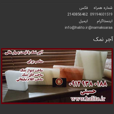
شماره همراه
فکس
2143856462
09194601519
اینستاگرام
ایمیل
info@halito.ir
namaksaraa@
آجر نمک