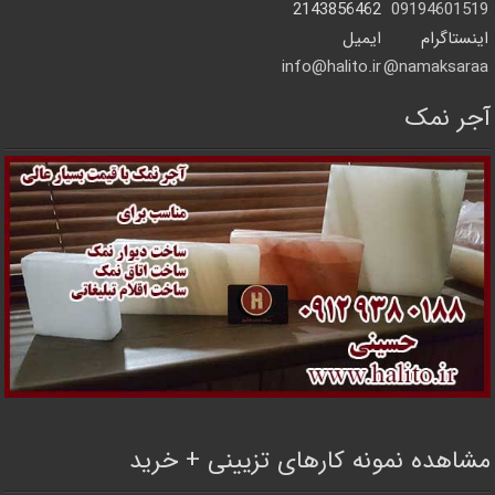
2143856462
09194601519
اینستاگرام
ایمیل
info@halito.ir
namaksaraa@
آجر نمک
مشاهده نمونه کارهای تزیینی + خرید