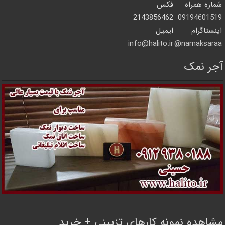
شماره همراه
فکس
2143856462
09194601519
اینستاگرام
ایمیل
info@halito.ir
namaksaraa@
آجر نمک
مشاهده نمونه کارهای تزیینی + خرید