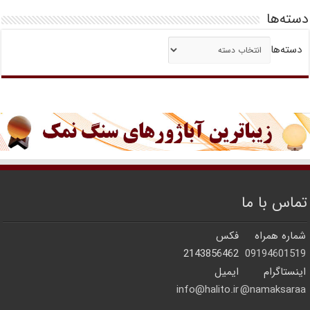
دسته‌ها
دسته‌ها
تماس با ما
شماره همراه
فکس
2143856462
09194601519
اینستاگرام
ایمیل
info@halito.ir
namaksaraa@