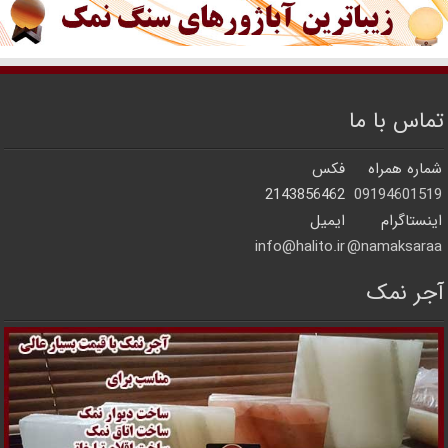
تماس با ما
شماره همراه
فکس
2143856462
09194601519
اینستاگرام
ایمیل
info@halito.ir
namaksaraa@
آجر نمک