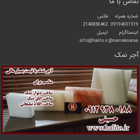
تماس با ما
شماره همراه
فکس
2143856462
09194601519
اینستاگرام
ایمیل
info@halito.ir
namaksaraa@
آجر نمک