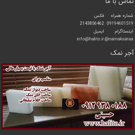
تماس با ما
شماره همراه
فکس
2143856462
09194601519
اینستاگرام
ایمیل
info@halito.ir
namaksaraa@
آجر نمک