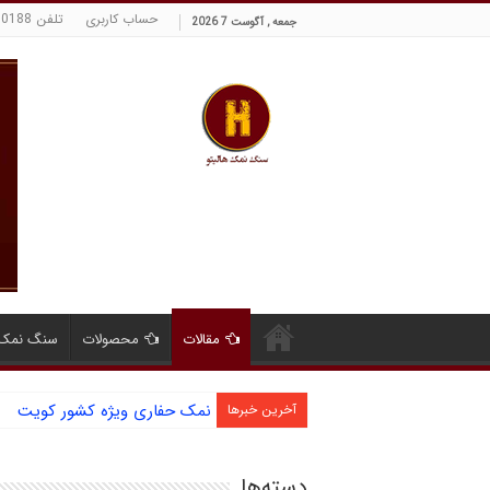
حساب کاربری
تلفن 09129380188 حسینی
جمعه , آگوست 7 2026
مقالات
محصولات
سنگ نمک 
نمک حفاری ویژه کشور کویت
آخرین خبرها
دسته‌ها