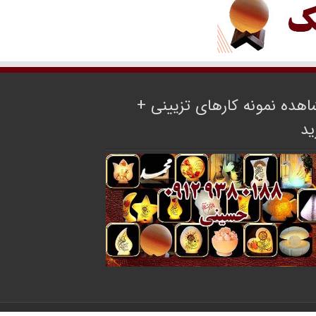
هده نمونه کارهای تزیینی +
ید