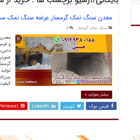
بایگانی/آرشیو برچسب ها :
خرید از 
معدن سنگ نمک گرمسار عرضه سنگ نمک سفید
سنگ نمک گرمسار
0
معدن 
و قرم
دامی،
صورتی
گرمسار
تولید
بین‌ال
کیفیت 
بیشتر بخوانید »
فیس بوک
توییتر
LinkedIn
Pinterest