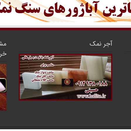
آجر نمک
مشا
خر