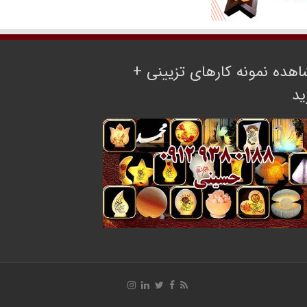
هده نمونه کارهای تزیینی +
ید