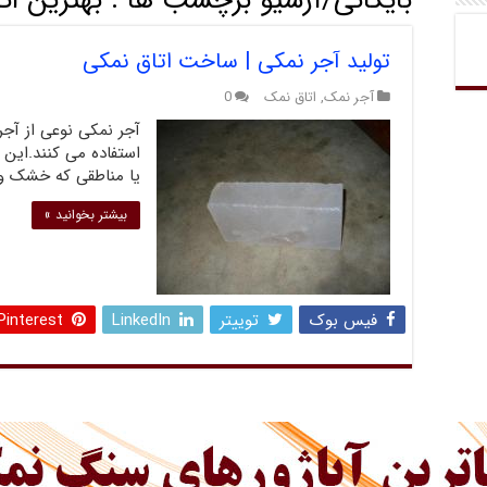
بایگانی/آرشیو برچسب ها :
بهترین ات
تولید آجر نمکی | ساخت اتاق نمکی
آجر نمک
,
اتاق نمک
0
آجر نمکی نوعی از آج
استفاده می کنند.این 
یا مناطقی که خشک و 
بیشتر بخوانید »
فیس بوک
توییتر
LinkedIn
Pinterest