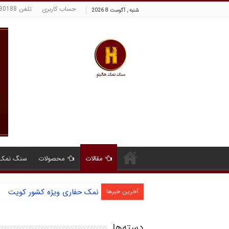
حساب کاربری
تلفن 09129380188 حسینی
شنبه , آگوست 8 2026
مقالات
محصولات
سنگ نمک 
نمک حفاری ویژه کشور کویت
آخرین خبرها
دسته‌ها