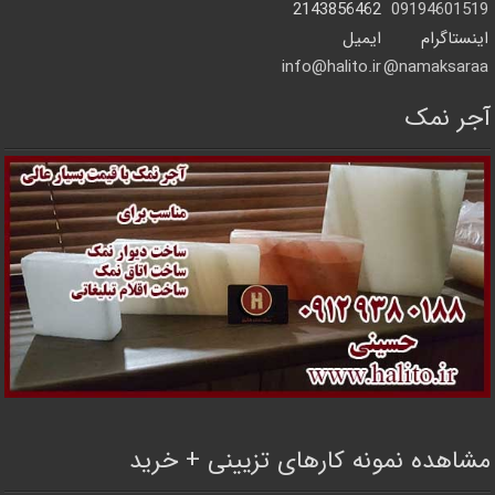
2143856462
09194601519
اینستاگرام
ایمیل
info@halito.ir
namaksaraa@
آجر نمک
مشاهده نمونه کارهای تزیینی + خرید