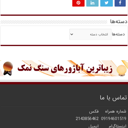
دسته‌ها
دسته‌ها
تماس با ما
شماره همراه
فکس
2143856462
09194601519
اینستاگرام
ایمیل