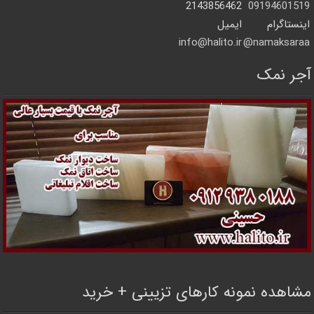
2143856462
09194601519
اینستاگرام
ایمیل
info@halito.ir
namaksaraa@
آجر نمک
مشاهده نمونه کارهای تزیینی + خرید