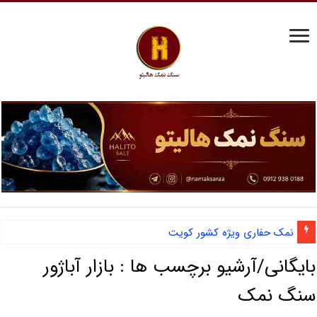
نمک حفاری ویژه کشور کویت
بایگانی/آرشیو برچسب ها :
بازار آباژور
سنگ نمک