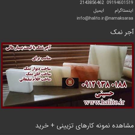
2143856462
09194601519
اینستاگرام
ایمیل
info@halito.ir
namaksaraa@
آجر نمک
مشاهده نمونه کارهای تزیینی + خرید